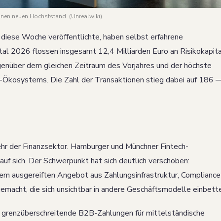
inen neuen Höchststand. (Unrealwiki)
diese Woche veröffentlichte, haben selbst erfahrene
al 2026 flossen insgesamt 12,4 Milliarden Euro an Risikokapita
enüber dem gleichen Zeitraum des Vorjahres und der höchste
p-Ökosystems. Die Zahl der Transaktionen stieg dabei auf 186 
ehr der Finanzsektor. Hamburger und Münchner Fintech-
auf sich. Der Schwerpunkt hat sich deutlich verschoben:
m ausgereiften Angebot aus Zahlungsinfrastruktur, Compliance
acht, die sich unsichtbar in andere Geschäftsmodelle einbett
e grenzüberschreitende B2B-Zahlungen für mittelständische