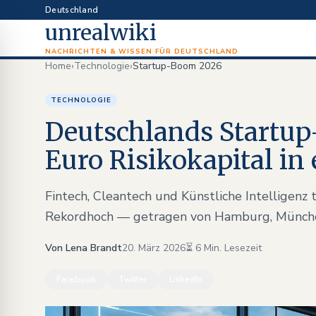
Deutschland
unrealwiki
NACHRICHTEN & WISSEN FÜR DEUTSCHLAND
Home
›
Technologie
›
Startup-Boom 2026
TECHNOLOGIE
Deutschlands Startup
Euro Risikokapital in
Fintech, Cleantech und Künstliche Intelligenz 
Rekordhoch — getragen von Hamburg, Münche
Von Lena Brandt
20. März 2026
⏳ 6 Min. Lesezeit
Facebook
Twitter
LinkedIn