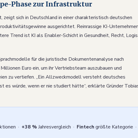
ype-Phase zur Infrastruktur
 zeigt sich in Deutschland in einer charakteristisch deutschen
 Produktivitätsgewinne ausgerichtet. Reinrassige KI-Unternehme
ere Trend ist KI als Enabler-Schicht in Gesundheit, Recht, Logis
Sprachmodelle für die juristische Dokumentenanalyse nach
llionen Euro ein, um ihr Vertriebsteam auszubauen und
eien zu vertiefen. „Ein Allzweckmodell versteht deutsches
t es würde, wenn er nie studiert hätte“, erklärte Gründer Tobia
ktionen ·
+38 %
Jahresvergleich ·
Fintech
größte Kategorie ·