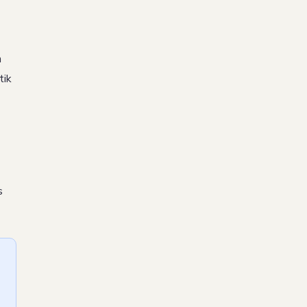
n
tik
s