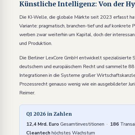
Künstliche Intelligenz: Von der H
Die KI-Welle, die globale Märkte seit 2023 erfasst hat,
Variante: pragmatisch, branchen-tief und auf konkrete
werben zwar weiterhin um Kapital, doch der interessant
und Produktion.
Die Berliner LexCore GmbH entwickelt spezialisierte 
deutschem und europäischem Recht und sammelte 88 Mi
Integrationen in die Systeme großer Wirtschaftskanzl
Prozessrecht genauso wenig wie ein ausgebildeter Juris
Reimer.
Q1 2026 in Zahlen
12,4 Mrd. Euro
Gesamtinvestitionen ·
186
Transa
Cleantech
höchstes Wachstum