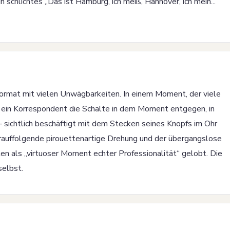
n schlichtes „Das ist Hamburg, ich meiß, Hannover, ich mein...
ormat mit vielen Unwägbarkeiten. In einem Moment, der viele
ein Korrespondent die Schalte in dem Moment entgegen, in
— sichtlich beschäftigt mit dem Stecken seines Knopfs im Ohr
rauffolgende pirouettenartige Drehung und der übergangslose
ten als „virtuoser Moment echter Professionalität“ gelobt. Die
selbst.