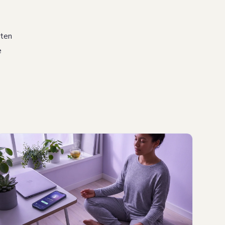
lten
e