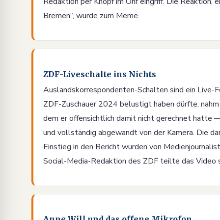
Redaktion per Knopf im Ohr eingriff. Die Reaktion, ei
Bremen“, wurde zum Meme.
ZDF-Liveschalte ins Nichts
Auslandskorrespondenten-Schalten sind ein Live-F
ZDF-Zuschauer 2024 belustigt haben dürfte, nahm 
dem er offensichtlich damit nicht gerechnet hatte 
und vollständig abgewandt von der Kamera. Die da
Einstieg in den Bericht wurden von Medienjournalis
Social-Media-Redaktion des ZDF teilte das Video 
Anne Will und das offene Mikrofon